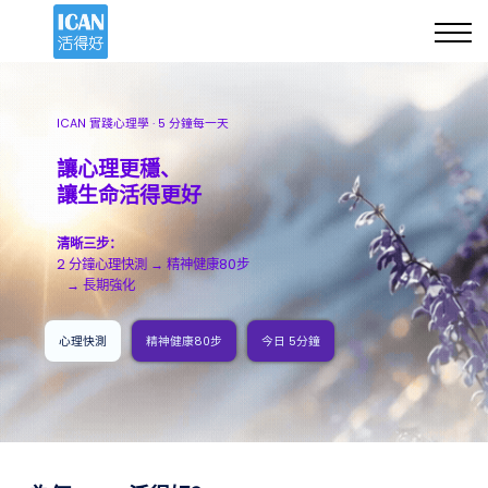
智能心理支援
首頁
登入
ICAN 實踐心理學 · 5 分鐘每一天
成爲 ICAN特選會員
讓心理更穩、
讓生命活得更好
清晰三步：
2 分鐘心理快測 → 精神健康80步
→ 長期強化
心理快測
精神健康80步
今日 5分鐘