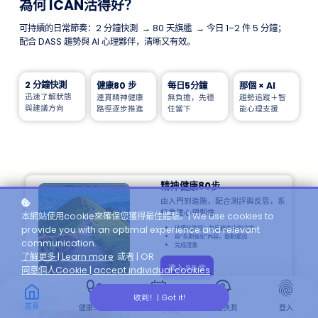
為何 ICAN活得好？
可持續的日常節奏：2 分鐘快測 → 80 天旗艦 → 今日 1–2 件 5 分鐘；
配合 DASS 趨勢與 AI 心理夥伴，清晰又有效。
2 分鐘快測
健康80 步
每日5分鐘
那個 × AI
迅速了解狀態
連貫精神健康
無負擔，先穩
趨勢追蹤＋智
與建議方向
路徑逐步推進
住當下
能心理支援
精神健康80步
由入門到進階，配合測評與反思，系
統重建心理韌性
本網站使用cookie來確保您獲得最佳體驗。| We use cookies to
結構化路徑：每日幾步由你決定
provide you with an optimal experience and relevant
與“長期強化”內容，聯動鞏固
communication.
完成證書
了解更多 | Learn more
或者 | OR
進入 80 步
同意個人Cookie | accept individual cookies
.
footprint
calendar_lock
psychology_alt
fingerprint
收到！| Got it!
首頁
快測
健康5段路
今日5分鐘
心理快測
登入